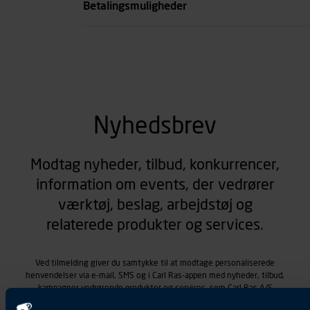
Betalingsmuligheder
se all spec
Nyhedsbrev
Modtag nyheder, tilbud, konkurrencer,
information om events, der vedrører
værktøj, beslag, arbejdstøj og
relaterede produkter og services.
Ved tilmelding giver du samtykke til at modtage personaliserede
henvendelser via e-mail, SMS og i Carl Ras-appen med nyheder, tilbud,
kampagner vedrørende produkter og services, som Carl Ras A/S
tilbyder. Markedsføringen skræddersyes på baggrund af dine