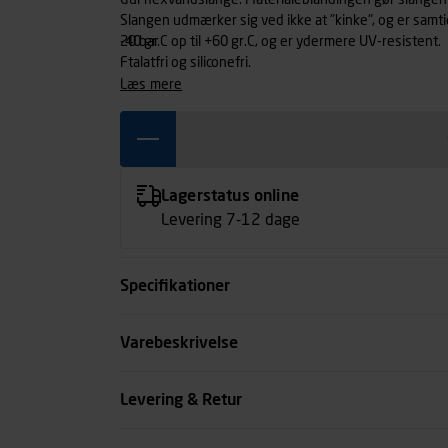
Gul flexvandslange. Materialeblandingen gør slangen u
Slangen udmærker sig ved ikke at "kinke", og er samtid
-40 gr.C op til +60 gr.C, og er ydermere UV-resistent.
20 bar
Ftalatfri og siliconefri.
læs mere
Lagerstatus online
Levering 7-12 dage
Specifikationer
Indvendig diameter mm
Varebeskrivelse
Arbejdstryk bar
Levering & Retur
Indhold m