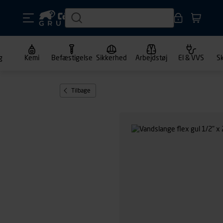
g
Kemi
Befæstigelse
Sikkerhed
Arbejdstøj
El & VVS
S
Tilbage