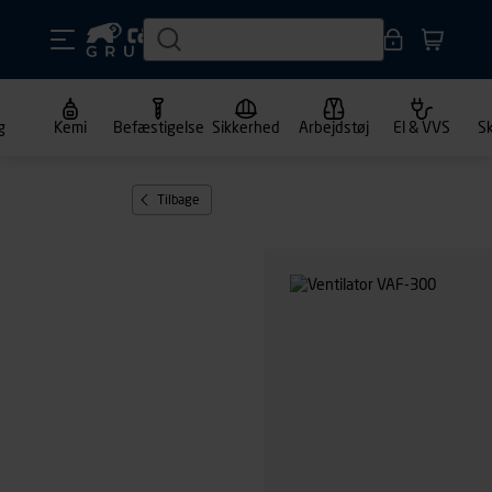
g
Kemi
Befæstigelse
Sikkerhed
Arbejdstøj
El & VVS
S
Tilbage