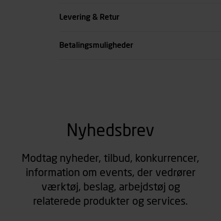
Slangetilslutning
Levering & Retur
se all spec
Betalingsmuligheder
Nyhedsbrev
Modtag nyheder, tilbud, konkurrencer,
information om events, der vedrører
værktøj, beslag, arbejdstøj og
relaterede produkter og services.